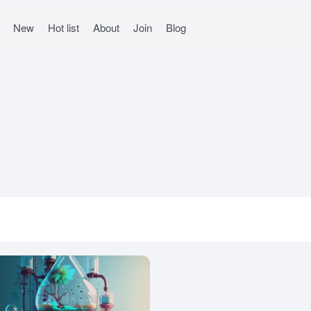
New
Hot list
About
Join
Blog