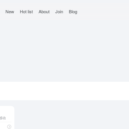
New
Hot list
About
Join
Blog
感动