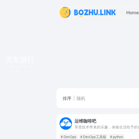
Home
房车旅行
共 1 篇博主
排序
随机
运维咖啡吧
享受技术带来的乐趣，体验生活给予的
# DevOps
# DevOps工具链
# python