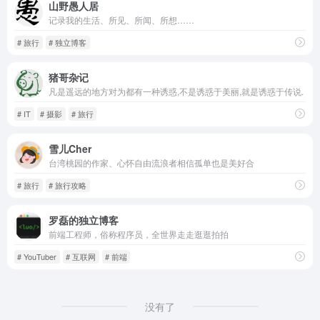
山野愚人居
记录我的生活、所见、所闻、所想……
# 旅行
# 独立博客
猪哥杂记
凡是遥远的地方对为都有一种诱惑,不是诱惑于美丽,就是诱惑于传说.
# IT
# 摄影
# 旅行
雪儿Cher
台湾桃园的作家、心怀自由流浪者相信孤单也是美好合
# 旅行
# 旅行攻略
罗磊的独立博客
前端工程师，俗称程序员，全世界走走逛逛拍拍
# YouTuber
# 互联网
# 前端
没有了