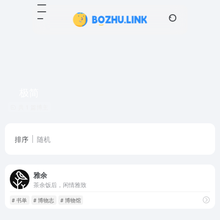
极简
共 1 篇博主
排序
随机
雅余
茶余饭后，闲情雅致
# 书单
# 博物志
# 博物馆