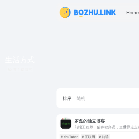
Home
生活方式
共 1 篇博主
排序
随机
罗磊的独立博客
# YouTuber
# 互联网
# 前端