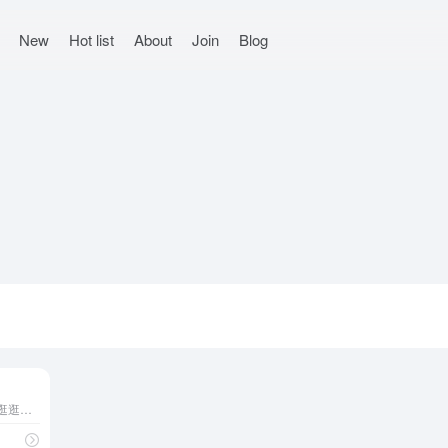
New
Hot list
About
Join
Blog
前端工程师，俗称程序员，全世界走走逛逛拍拍