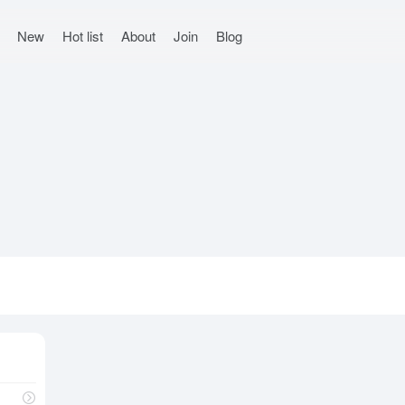
New
Hot list
About
Join
Blog