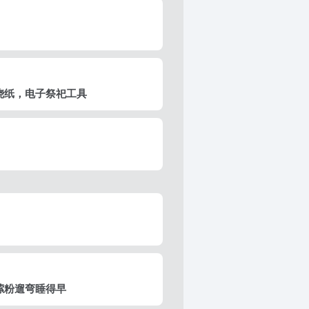
烧纸，电子祭祀工具
嗦粉遛弯睡得早