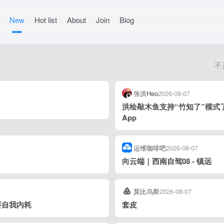
New
Hot list
About
Join
Blog
不
张洪Heo
2026-08-07
洪绘敲木鱼支持“竹知了”模式
App
运维咖啡吧
2026-08-07
向云端｜西南自驾08 - 镇远
莫比乌斯
2026-08-07
要自我内耗
套皮