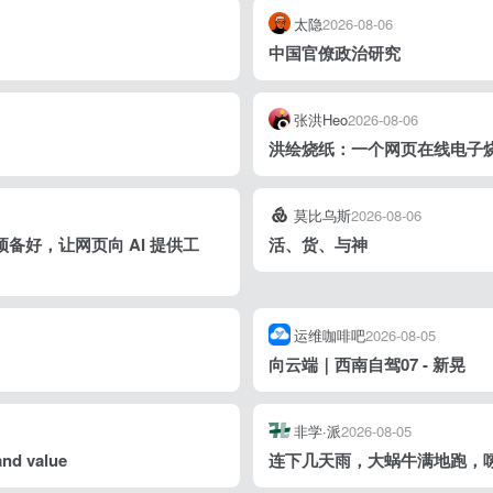
太隐
2026-08-06
中国官僚政治研究
张洪Heo
2026-08-06
洪绘烧纸：一个网页在线电子
莫比乌斯
2026-08-06
预备好，让网页向 AI 提供工
活、货、与神
运维咖啡吧
2026-08-05
向云端｜西南自驾07 - 新晃
非学·派
2026-08-05
and value
连下几天雨，大蜗牛满地跑，