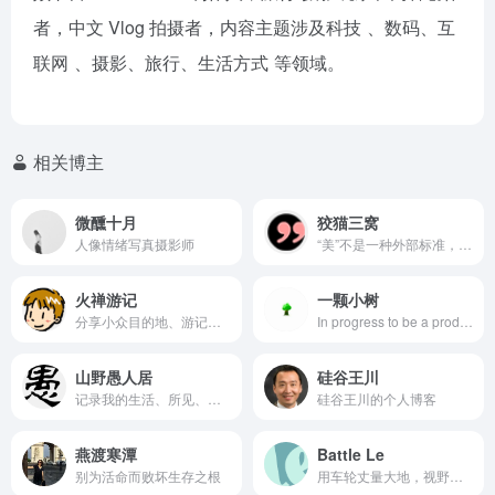
者，中文 Vlog 拍摄者，内容主题涉及
科技
、数码、
互
联网
、摄影、旅行、
生活方式
等领域。
相关博主
微醺十月
狡猫三窝
人像情绪写真摄影师
“美”不是一种外部标准，它是一种内在情感。那是爱。
火禅游记
一颗小树
分享小众目的地、游记攻略、禅修方法的博客
In progress to be a product maker.
山野愚人居
硅谷王川
记录我的生活、所见、所闻、所想……
硅谷王川的个人博客
燕渡寒潭
Battle Le
别为活命而败坏生存之根
用车轮丈量大地，视野所及是世界